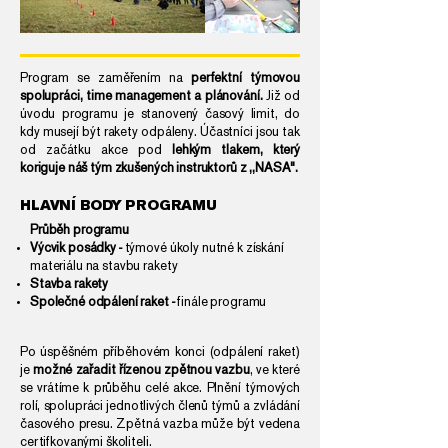
Program se zaměřením na
perfektní týmovou
spolupráci, time management a plánování.
Již od
úvodu programu je stanovený časový limit, do
kdy musejí být rakety odpáleny. Účastníci jsou tak
od začátku akce pod
lehkým tlakem, který
koriguje náš tým zkušených instruktorů z ,,NASA".
HLAVNÍ BODY PROGRAMU
Průběh programu
Výcvik posádky -
týmové úkoly nutné k získání
materiálu na stavbu rakety
Stavba rakety
Společné odpálení raket -
finále programu
Po úspěšném příběhovém konci (odpálení raket)
je
možné zařadit řízenou zpětnou vazbu
, ve které
se vrátíme k průběhu celé akce. Plnění týmových
rolí, spolupráci jednotlivých členů týmů a zvládání
časového presu. Zpětná vazba může být vedena
certifkovanými školiteli.