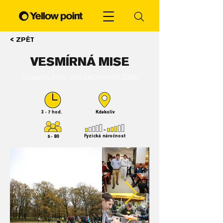
< ZPĚT
VESMÍRNÁ MISE
TEAMBUILDING, KDY ZACHRAŇTE ZEMI!
3 - 7 hod.
Kdekoliv
5 - 80
Fyzická náročnost