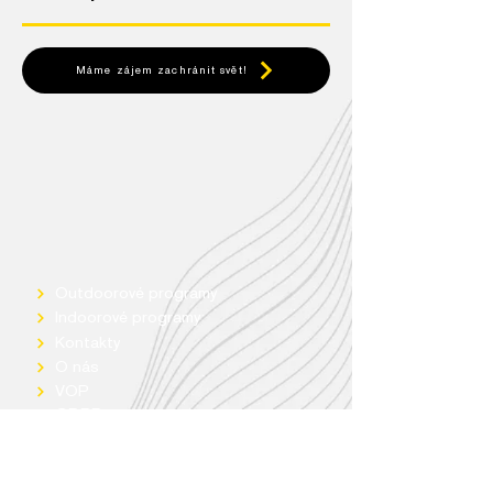
Máme zájem zachránit svět!
Outdoorové programy
Indoorové programy
Kontakty
O nás
VOP
GDPR
Yellow Point - sportovní aktivity & lyžařská škola